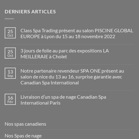
DERNIERS ARTICLES
Class Spa Trading présent au salon PISCINE GLOBAL
25
Oct
EUROPE à Lyon du 15 au 18 novembre 2022
Aucun
commentaire
3 jours de folie au parc des expositions LA
25
sur
Class
Oct
MEILLERAIE à Cholet
Spa
Trading
Aucun
présent
commentaire
Notre partenaire revendeur SPA ONE présent au
13
au
sur
salon
3
Sep
salon de nice du 13 au 16, surprise garantie avec
PISCINE
jours
Canadian Spa International
GLOBAL
de
EUROPE
folie
Aucun
à
au
commentaire
Lyon
parc
Livraison d’un spa de nage Canadian Spa
16
sur
du
des
Notre
Fév
International Paris
15
expositions
partenaire
au
LA
revendeur
Aucun
18
MEILLERAIE
SPA
commentaire
novembre
à
ONE
sur
2022
Cholet
présent
Livraison
Nos spas canadiens
au
d’un
salon
spa
de
de
Nos Spas de nage
nice
nage