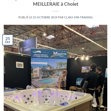
MEILLERAIE à Cholet
PUBLIÉ LE
25 OCTOBRE 2019
PAR
CLASS-SPA-TRADING
25
Oct