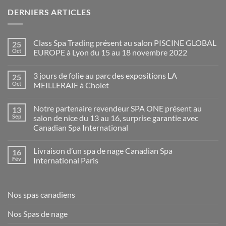
DERNIERS ARTICLES
Class Spa Trading présent au salon PISCINE GLOBAL
25
Oct
EUROPE à Lyon du 15 au 18 novembre 2022
Aucun
commentaire
3 jours de folie au parc des expositions LA
25
sur
Class
Oct
MEILLERAIE à Cholet
Spa
Trading
Aucun
présent
commentaire
Notre partenaire revendeur SPA ONE présent au
13
au
sur
salon
3
Sep
salon de nice du 13 au 16, surprise garantie avec
PISCINE
jours
Canadian Spa International
GLOBAL
de
EUROPE
folie
Aucun
à
au
commentaire
Lyon
parc
Livraison d’un spa de nage Canadian Spa
16
sur
du
des
Notre
Fév
International Paris
15
expositions
partenaire
au
LA
revendeur
Aucun
18
MEILLERAIE
SPA
commentaire
novembre
à
ONE
sur
2022
Cholet
présent
Livraison
Nos spas canadiens
au
d’un
salon
spa
de
de
Nos Spas de nage
nice
nage
du
Canadian