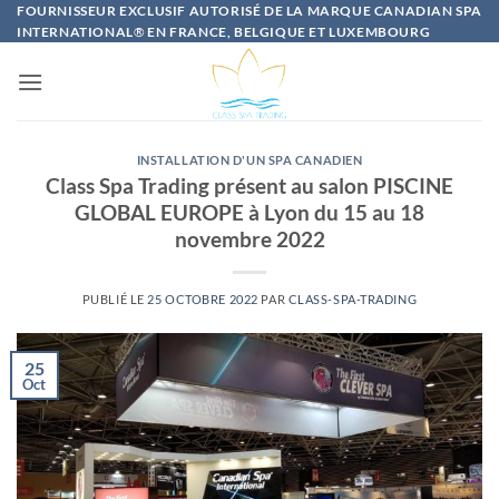
Passer
FOURNISSEUR EXCLUSIF AUTORISÉ DE LA MARQUE CANADIAN SPA
INTERNATIONAL
®
EN FRANCE, BELGIQUE ET LUXEMBOURG
au
contenu
INSTALLATION D'UN SPA CANADIEN
Class Spa Trading présent au salon PISCINE
GLOBAL EUROPE à Lyon du 15 au 18
novembre 2022
PUBLIÉ LE
25 OCTOBRE 2022
PAR
CLASS-SPA-TRADING
25
Oct