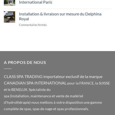
Notre
International Paris
15
expositions
partenaire
au
LA
revendeur
Aucun
18
MEILLERAIE
SPA
commentaire
novembre
à
Installation & livraison sur mesure du Delphina
ONE
sur
2022
Cholet
présent
Livraison
Royal
au
d’un
salon
spa
sur
Commentaires fermés
de
de
Installation
nice
nage
&
du
Canadian
13
Spa
livraison
au
International
sur
16,
Paris
mesure
surprise
garantie
du
avec
Delphina
Canadian
Royal
Spa
A PROPOS DE NOUS
International
CLASS SPA TRADING importateur exclusif de la marque
CANADIAN SPA INTERNATIONAL
pour la FRANCE, la SUISSE
et le BENELUX. Spécialiste du
spa (installation, maintenance et vente de matériel
d’hydrothérapie) nous mettons à votre disposition une gamme
complète de spas, spas de nage et spas professionnels.