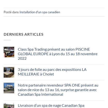
Posté dans
Installation d'un spa canadien
DERNIERS ARTICLES
Class Spa Trading présent au salon PISCINE
GLOBAL EUROPE à Lyon du 15 au 18 novembre
2022
Aucun
commentaire
3 jours de folie au parc des expositions LA
sur
Class
MEILLERAIE à Cholet
Spa
Trading
Aucun
présent
commentaire
Notre partenaire revendeur SPA ONE présent au
au
sur
salon
3
salon de nice du 13 au 16, surprise garantie avec
PISCINE
jours
Canadian Spa International
GLOBAL
de
EUROPE
folie
Aucun
à
au
commentaire
Lyon
parc
Livraison d’un spa de nage Canadian Spa
sur
du
des