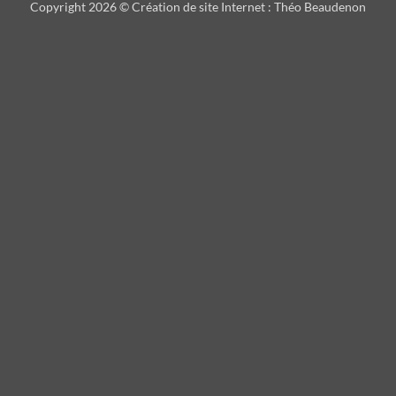
Copyright 2026 ©
Création de site Internet
:
Théo Beaudenon
International