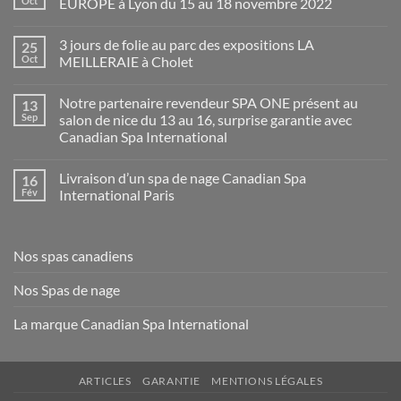
Oct
EUROPE à Lyon du 15 au 18 novembre 2022
Aucun
commentaire
3 jours de folie au parc des expositions LA
25
sur
Class
Oct
MEILLERAIE à Cholet
Spa
Trading
Aucun
présent
commentaire
Notre partenaire revendeur SPA ONE présent au
13
au
sur
salon
3
Sep
salon de nice du 13 au 16, surprise garantie avec
PISCINE
jours
Canadian Spa International
GLOBAL
de
EUROPE
folie
Aucun
à
au
commentaire
Lyon
parc
Livraison d’un spa de nage Canadian Spa
16
sur
du
des
Notre
Fév
International Paris
15
expositions
partenaire
au
LA
revendeur
Aucun
18
MEILLERAIE
SPA
commentaire
novembre
à
ONE
sur
2022
Cholet
présent
Livraison
Nos spas canadiens
au
d’un
salon
spa
de
de
Nos Spas de nage
nice
nage
du
Canadian
13
Spa
La marque Canadian Spa International
au
International
16,
Paris
surprise
garantie
avec
ARTICLES
GARANTIE
MENTIONS LÉGALES
Canadian
Spa