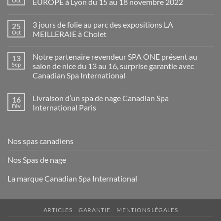
Oct
EUROPE à Lyon du 15 au 18 novembre 2022
Aucun
commentaire
3 jours de folie au parc des expositions LA
25
sur
Class
Oct
MEILLERAIE à Cholet
Spa
Trading
Aucun
présent
commentaire
Notre partenaire revendeur SPA ONE présent au
13
au
sur
salon
3
Sep
salon de nice du 13 au 16, surprise garantie avec
PISCINE
jours
Canadian Spa International
GLOBAL
de
EUROPE
folie
Aucun
à
au
commentaire
Lyon
parc
Livraison d’un spa de nage Canadian Spa
16
sur
du
des
Notre
Fév
International Paris
15
expositions
partenaire
au
LA
revendeur
Aucun
18
MEILLERAIE
SPA
commentaire
novembre
à
ONE
sur
2022
Cholet
présent
Livraison
Nos spas canadiens
au
d’un
salon
spa
de
de
Nos Spas de nage
nice
nage
du
Canadian
13
Spa
La marque Canadian Spa International
au
International
16,
Paris
surprise
garantie
avec
ARTICLES
GARANTIE
MENTIONS LÉGALES
Canadian
Spa