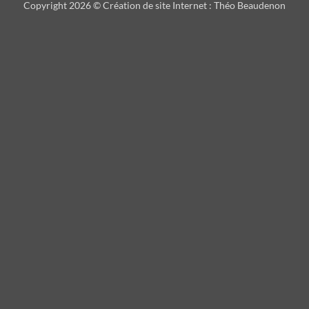
Copyright 2026 ©
Création de site Internet
:
Théo Beaudenon
International