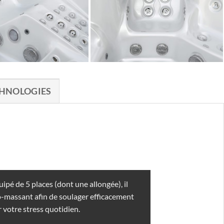
HNOLOGIES
é de 5 places (dont une allongée), il
o-massant afin de soulager efficacement
r votre stress quotidien.