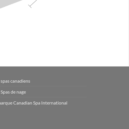
 spas canadiens
 Spas de nage
marque Canadian Spa International