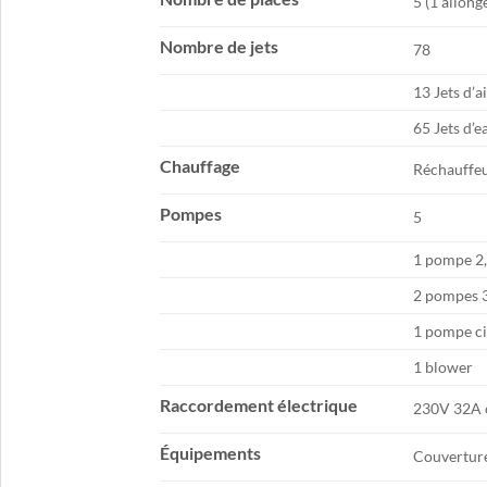
5 (1 allong
Nombre de jets
78
13 Jets d’a
65 Jets d’e
Chauffage
Réchauffe
Pompes
5
1 pompe 2,
2 pompes 3
1 pompe ci
1 blower
Raccordement électrique
230V 32A 
Équipements
Couvertur