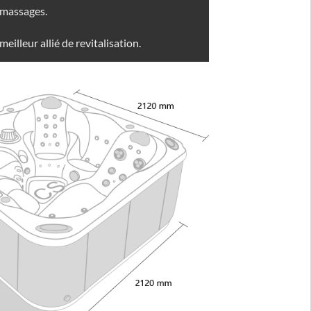
 massages.
eilleur allié de revitalisation.