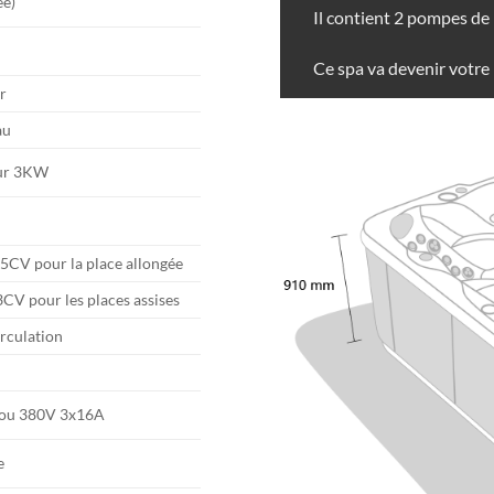
ée)
Il contient 2 pompes de
Ce spa va devenir votre m
ir
au
ur 3KW
5CV pour la place allongée
CV pour les places assises
rculation
ou 380V 3x16A
e