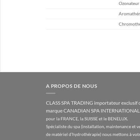
Ozonateur
Aromathér
Chromothé
A PROPOS DE NOUS
CLASS SPA TRADING importateur exclusif d
marque CANADIAN SPA INTERNATIONAL
pour la FRANCE, la SUISSE et le BENELUX.
Spécialiste du spa (installation, maintenance et v
de matériel d’hydrothérapie) nous mettons à vot