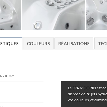
STIQUES
COULEURS
RÉALISATIONS
TEC
0x910 mm
Le SPA MOORIN est équip
dispose de 78 jets hydr
vos douleurs, et élimine