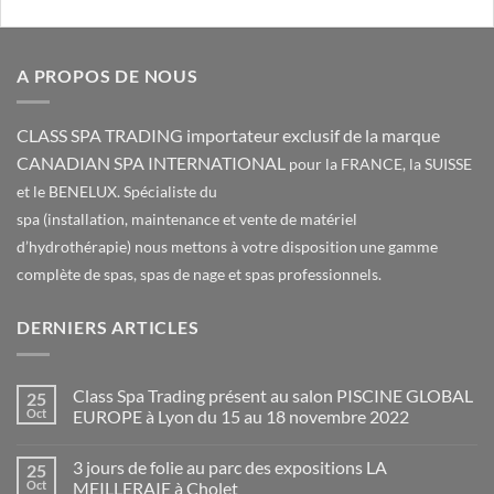
A PROPOS DE NOUS
CLASS SPA TRADING importateur exclusif de la marque
CANADIAN SPA INTERNATIONAL
pour la FRANCE, la SUISSE
et le BENELUX. Spécialiste du
spa (installation, maintenance et vente de matériel
d’hydrothérapie) nous mettons à votre disposition une gamme
complète de spas, spas de nage et spas professionnels.
DERNIERS ARTICLES
Class Spa Trading présent au salon PISCINE GLOBAL
25
Oct
EUROPE à Lyon du 15 au 18 novembre 2022
Aucun
commentaire
3 jours de folie au parc des expositions LA
25
sur
Class
Oct
MEILLERAIE à Cholet